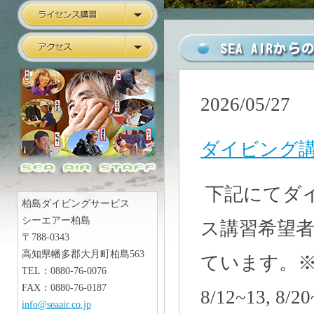
2026/05/27
ダイビング講
下記にてダ
柏島ダイビングサービス
シーエアー柏島
ス講習希望
〒788-0343
高知県幡多郡大月町柏島563
ています。
TEL：0880-76-0076
FAX：0880-76-0187
8/12~13, 8/2
info@seaair.co.jp