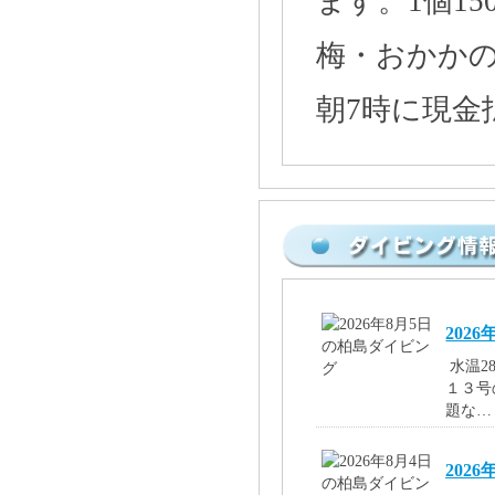
ます。1個1
梅・おかか
朝7時に現金
202
水温2
１３号
題な…
202