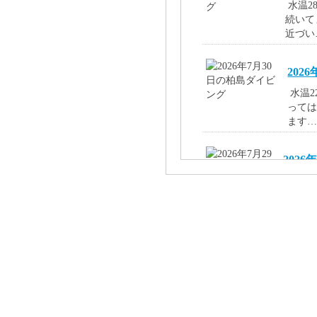
水温2
続いて
近づい
202
水温2
って
ます
202
水温2
湯みた
度、で
202
水温2
徐々に
なって