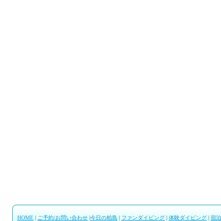
202
浅場
く、水
ﾝｴﾋﾞﾑ
202
水温2
暑く
ゲス
202
水温2
ねりが出
ｴﾙ…
202
水温2
HOME
|
ご予約/お問い合わせ
|
今日の柏島
|
ファンダイビング
|
体験ダイビング
|
宿
濁って